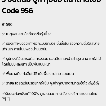
Code 956
฿
1,590
✅ เหตุผลหลายข้อที่ควรซื้อรุ่นนี้ ✅
✅ รองเท้าหนังวัวแท้ ฟอกแบบชามัวร์ ขี้นชื่อในเรื่องความนิ่มใส่สบาย
เท้า เบา ภายในบุฟองน้ำชนิดนิ่ม
✅ รูปทรงที่อินเทรนด์ส ทรงสวย ยอดฮิต คนหน้าเท้าอูม สามารถใส่ได้
โดยไม่บีบหลังเท้า เย็บพื้นแน่นหนา
✅ พื้นยางดิบ กันลื่นได้ดี เย็บพื้น งานไทย แฮนเมด
✅ รายละเอียดเรียบร้อยทุกฝีเข็ม คุ้มค่าทุกบาทตามที่ตั้งใจไว้ 💰💰💰
✅รับประกันหนังแท้ 100% ดูแลตลอดการใช้งาน บริการแบบคนไทย
🇾🇪