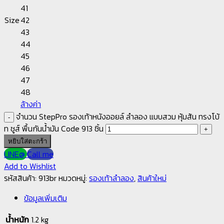
41
Size
42
43
44
45
46
47
48
ล้างค่า
จำนวน StepPro รองเท้าหนังออยล์ ลำลอง แบบสวม หุ้มส้น ทรงโบ้
ท ชูส์ พื้นกันน้ำมัน Code 913 ชิ้น
หยิบใส่ตะกร้า
LINE@
Call me
Add to Wishlist
รหัสสินค้า:
913br
หมวดหมู่:
รองเท้าลำลอง
,
สินค้าใหม่
ข้อมูลเพิ่มเติม
น้ำหนัก
1.2 kg