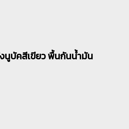
ูบัคสีเขียว พื้นกันน้ำมัน