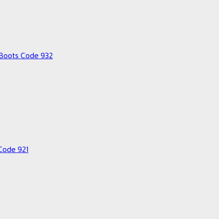
. Boots Code 932
s Code 921