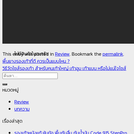
ไม่มีสินค้าในตะกร้า
ตะกร้าสินค้า
ไม่มีสินค้าในตะกร้า
This entry was posted in
Review
. Bookmark the
permalink
.
พื้นยางรองเท้าที่ดี ควรเป็นแบบไหน ?
วิธีวัดไซส์รองเท้า สำหรับคนเท้าใหญ่ เท้าอูม เท้าแบน หรือไม่แน่ใจไซส์
หมวดหมู่
Review
บทความ
เรื่องล่าสุด
รองเท้าหนังแท้ หุ้มข้อ พื้นกันลื่น กันน้ำมัน Code 915 StepPro