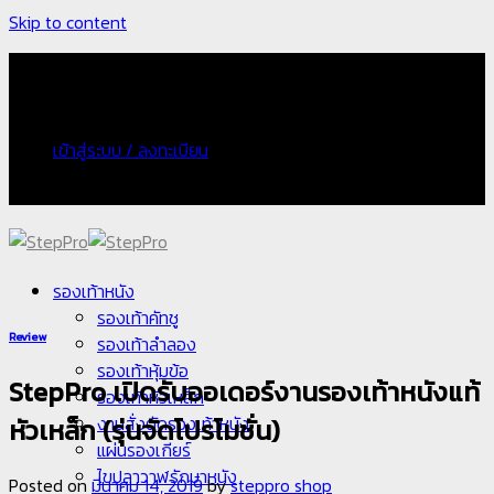
Skip to content
จัดส่งฟรี กรณีเก็บเงินปลายทางเพิ่ม 100 บาท
เข้าสู่ระบบ / ลงทะเบียน
จัดส่งฟรี กรณีเก็บเงินปลายทางเพิ่ม 100 บาท
รองเท้าหนัง
รองเท้าคัทชู
Review
รองเท้าลำลอง
รองเท้าหุ้มข้อ
StepPro เปิดรับออเดอร์งานรองเท้าหนังแท้
รองเท้าหัวเหล็ก
งานสั่งตัดรองเท้าหนัง
หัวเหล็ก (รุ่นจัดโปรโมชั่น)
แผ่นรองเกียร์
ไขปลาวาฬรักษาหนัง
Posted on
มีนาคม 14, 2019
by
steppro shop